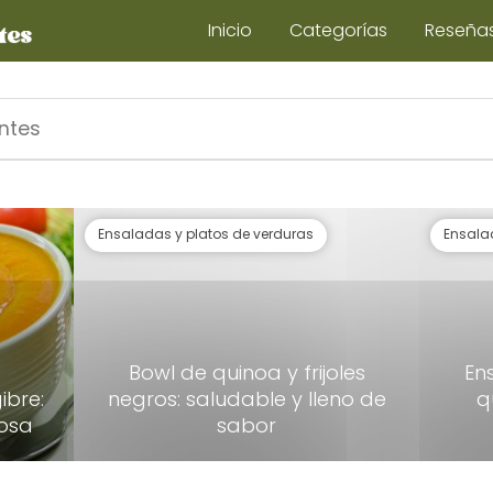
Inicio
Categorías
Reseña
Ensaladas y platos de verduras
Ensala
Bowl de quinoa y frijoles
En
ibre:
negros: saludable y lleno de
q
iosa
sabor