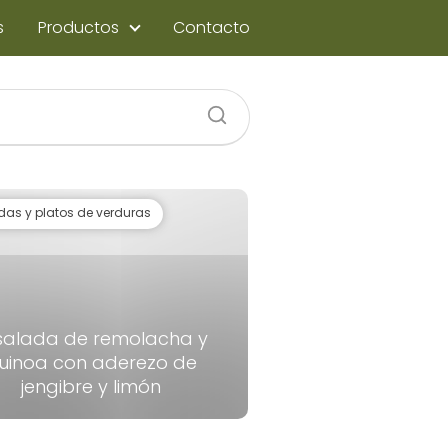
s
Productos
Contacto
das y platos de verduras
salada de remolacha y
uinoa con aderezo de
jengibre y limón