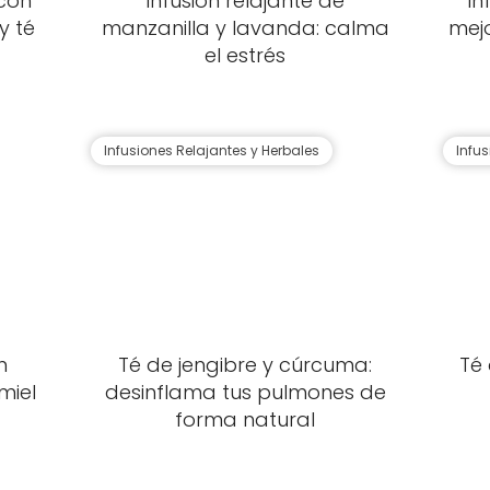
con
Infusión relajante de
In
y té
manzanilla y lavanda: calma
mej
el estrés
Infusiones Relajantes y Herbales
Infu
n
Té de jengibre y cúrcuma:
Té 
miel
desinflama tus pulmones de
forma natural