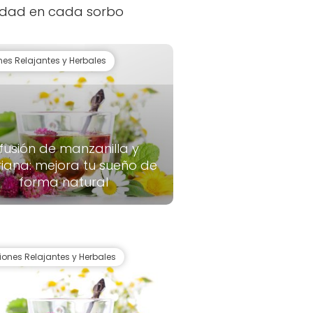
enidad en cada sorbo
nes Relajantes y Herbales
nfusión de manzanilla y
riana: mejora tu sueño de
forma natural
siones Relajantes y Herbales