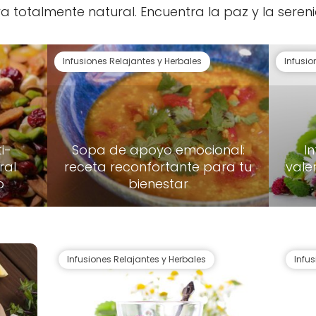
ra totalmente natural. Encuentra la paz y la ser
Infusiones Relajantes y Herbales
Infusio
i-
Sopa de apoyo emocional:
I
ral
receta reconfortante para tu
vale
o
bienestar
Infusiones Relajantes y Herbales
Infu