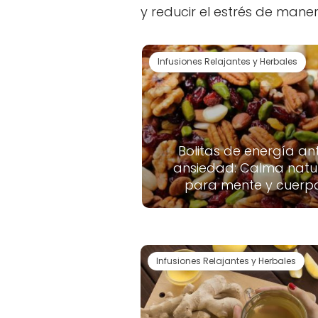
y reducir el estrés de mane
Infusiones Relajantes y Herbales
Bolitas de energía ant
ansiedad: Calma natu
para mente y cuerp
Infusiones Relajantes y Herbales