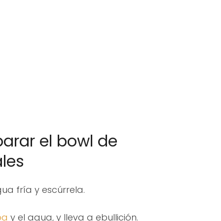
arar el bowl de
les
a fría y escúrrela.
oa
y el agua, y lleva a ebullición.