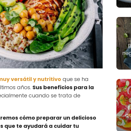
B
neg
uy versátil y nutritivo
que se ha
ltimos años.
Sus beneficios para la
ecialmente cuando se trata de
E
qu
ñaremos cómo preparar un delicioso
s que te ayudará a cuidar tu