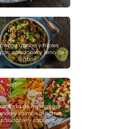
owl de quinoa y frijoles
ros: saludable y lleno de
sabor
nsalada de espinacas,
inoa y salmón al horno:
saludable y sabrosa