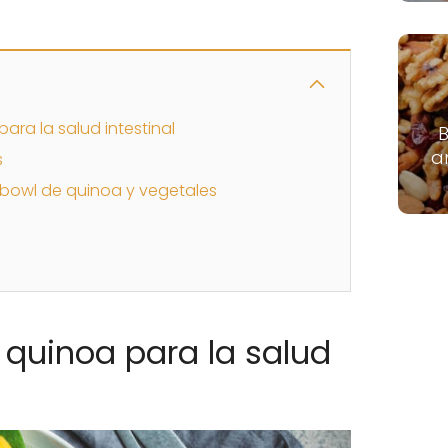
para la salud intestinal
B
a
s
 bowl de quinoa y vegetales
a quinoa para la salud