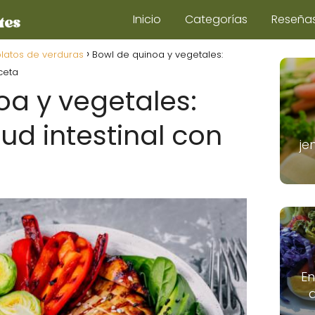
Inicio
Categorías
Reseña
platos de verduras
Bowl de quinoa y vegetales:
ceta
oa y vegetales:
ud intestinal con
je
E