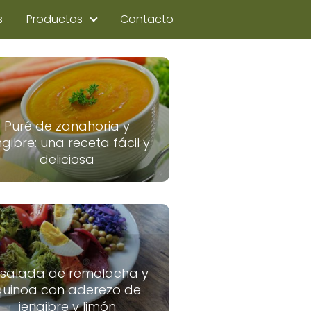
s
Productos
Contacto
Puré de zanahoria y
ngibre: una receta fácil y
deliciosa
nsalada de remolacha y
quinoa con aderezo de
jengibre y limón