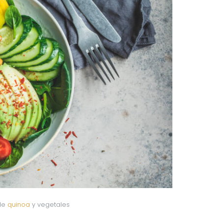
de 
quinoa
 y vegetales