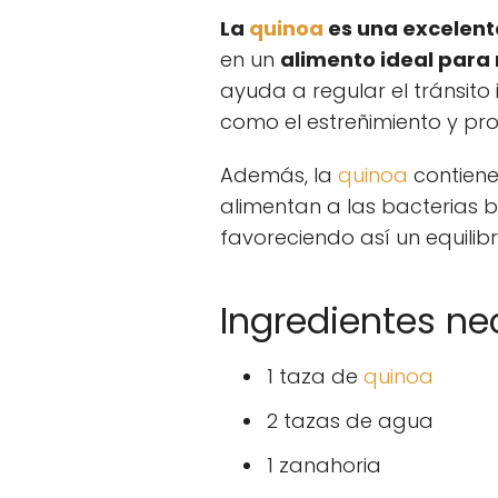
La
quinoa
es una excelente
en un
alimento ideal para 
ayuda a regular el tránsito
como el estreñimiento y pr
Además, la
quinoa
contiene
alimentan a las bacterias be
favoreciendo así un equilibrio
Ingredientes ne
1 taza de
quinoa
2 tazas de agua
1 zanahoria