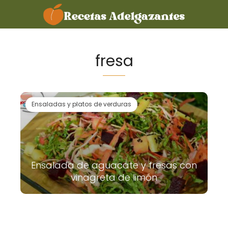
fresa
Ensaladas y platos de verduras
Ensalada de aguacate y fresas con
vinagreta de limón