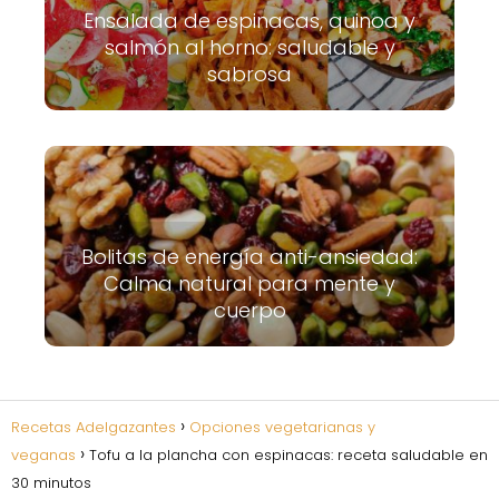
Ensalada de espinacas, quinoa y
salmón al horno: saludable y
sabrosa
Bolitas de energía anti-ansiedad:
Calma natural para mente y
cuerpo
Recetas Adelgazantes
Opciones vegetarianas y
veganas
Tofu a la plancha con espinacas: receta saludable en
30 minutos