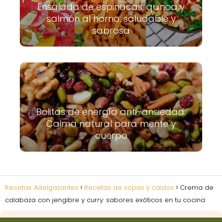
Ensalada de espinacas, quinoa y
salmón al horno: saludable y
sabrosa
Bolitas de energía anti-ansiedad:
Calma natural para mente y
cuerpo
Recetas Adelgazantes
Recetas de sopas y caldos
Crema de
calabaza con jengibre y curry: sabores exóticos en tu cocina