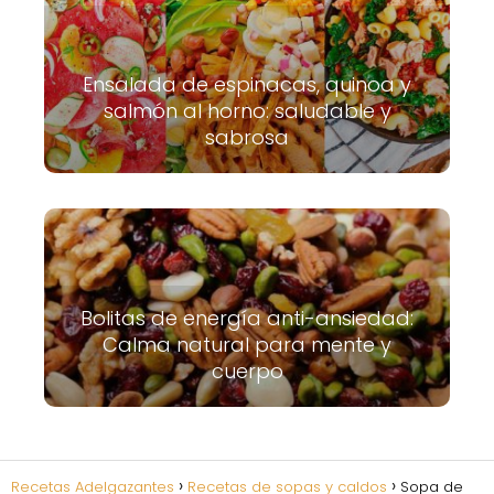
Ensalada de espinacas, quinoa y
salmón al horno: saludable y
sabrosa
Bolitas de energía anti-ansiedad:
Calma natural para mente y
cuerpo
Recetas Adelgazantes
Recetas de sopas y caldos
Sopa de