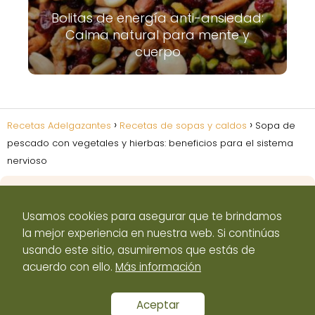
Bolitas de energía anti-ansiedad:
Calma natural para mente y
cuerpo
Recetas Adelgazantes
Recetas de sopas y caldos
Sopa de
pescado con vegetales y hierbas: beneficios para el sistema
nervioso
Usamos cookies para asegurar que te brindamos
la mejor experiencia en nuestra web. Si continúas
Aviso Legal
Política de Cookies
Políticas de
usando este sitio, asumiremos que estás de
privacidad
Contacto
acuerdo con ello.
Más información
Aceptar