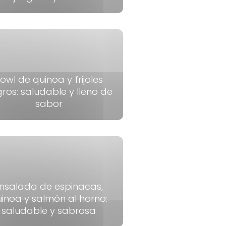
owl de quinoa y frijoles
ros: saludable y lleno de
sabor
nsalada de espinacas,
inoa y salmón al horno:
saludable y sabrosa