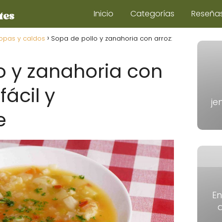
Inicio
Categorías
Reseña
opas y caldos
Sopa de pollo y zanahoria con arroz:
o y zanahoria con
fácil y
je
e
E