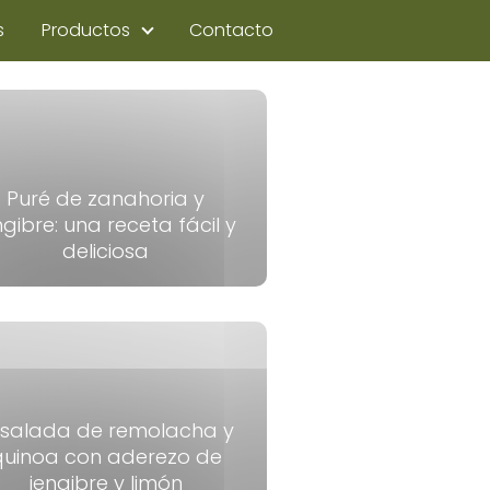
s
Productos
Contacto
Puré de zanahoria y
ngibre: una receta fácil y
deliciosa
nsalada de remolacha y
quinoa con aderezo de
jengibre y limón