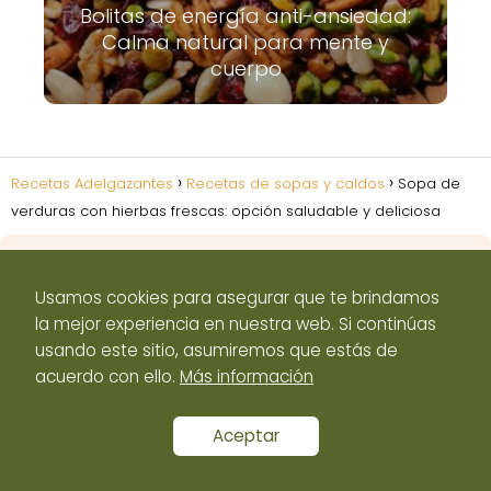
Bolitas de energía anti-ansiedad:
Calma natural para mente y
cuerpo
Recetas Adelgazantes
Recetas de sopas y caldos
Sopa de
verduras con hierbas frescas: opción saludable y deliciosa
Usamos cookies para asegurar que te brindamos
la mejor experiencia en nuestra web. Si continúas
Aviso Legal
Política de Cookies
Políticas de
usando este sitio, asumiremos que estás de
privacidad
Contacto
acuerdo con ello.
Más información
Aceptar