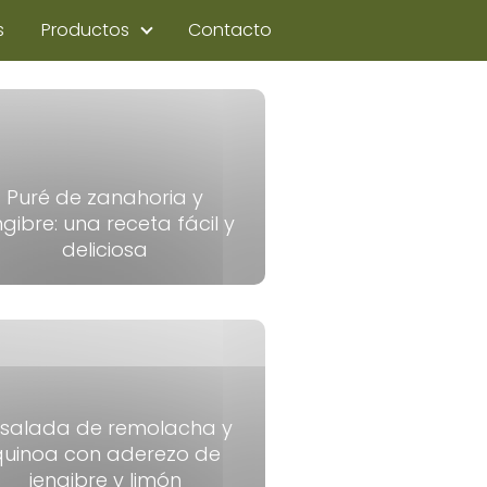
s
Productos
Contacto
Puré de zanahoria y
ngibre: una receta fácil y
deliciosa
nsalada de remolacha y
quinoa con aderezo de
jengibre y limón