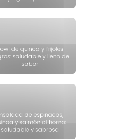
owl de quinoa y frijoles
ros: saludable y lleno de
sabor
nsalada de espinacas,
inoa y salmón al horno:
saludable y sabrosa